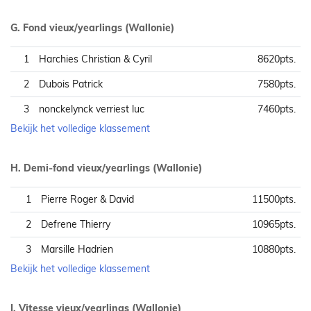
G. Fond vieux/yearlings (Wallonie)
1
Harchies Christian & Cyril
8620pts.
2
Dubois Patrick
7580pts.
3
nonckelynck verriest luc
7460pts.
Bekijk het volledige klassement
H. Demi-fond vieux/yearlings (Wallonie)
1
Pierre Roger & David
11500pts.
2
Defrene Thierry
10965pts.
3
Marsille Hadrien
10880pts.
Bekijk het volledige klassement
I. Vitesse vieux/yearlings (Wallonie)