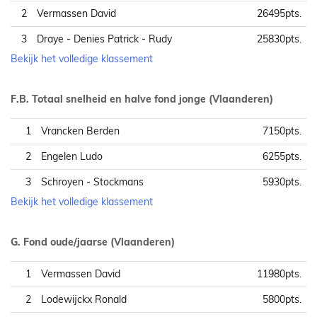
2
Vermassen David
26495pts.
3
Draye - Denies Patrick - Rudy
25830pts.
Bekijk het volledige klassement
F.B. Totaal snelheid en halve fond jonge (Vlaanderen)
1
Vrancken Berden
7150pts.
2
Engelen Ludo
6255pts.
3
Schroyen - Stockmans
5930pts.
Bekijk het volledige klassement
G. Fond oude/jaarse (Vlaanderen)
1
Vermassen David
11980pts.
2
Lodewijckx Ronald
5800pts.