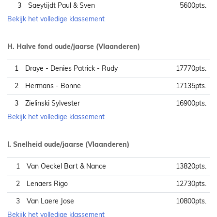
3
Saeytijdt Paul & Sven
5600pts.
Bekijk het volledige klassement
H. Halve fond oude/jaarse (Vlaanderen)
1
Draye - Denies Patrick - Rudy
17770pts.
2
Hermans - Bonne
17135pts.
3
Zielinski Sylvester
16900pts.
Bekijk het volledige klassement
I. Snelheid oude/jaarse (Vlaanderen)
1
Van Oeckel Bart & Nance
13820pts.
2
Lenaers Rigo
12730pts.
3
Van Laere Jose
10800pts.
Bekijk het volledige klassement