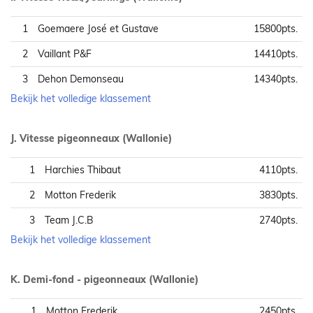
1
Goemaere José et Gustave
15800pts.
2
Vaillant P&F
14410pts.
3
Dehon Demonseau
14340pts.
Bekijk het volledige klassement
J. Vitesse pigeonneaux (Wallonie)
1
Harchies Thibaut
4110pts.
2
Motton Frederik
3830pts.
3
Team J.C.B
2740pts.
Bekijk het volledige klassement
K. Demi-fond - pigeonneaux (Wallonie)
1
Motton Frederik
2450pts.